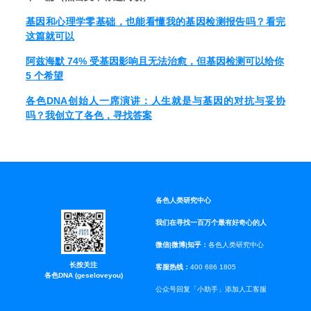
基因和心理学零基础，也能看懂我的基因检测报告吗？看完
这篇就可以
阿兹海默 74% 受基因影响且无法治愈，但基因检测可以给你
5 个希望
各色DNA创始人一席演讲：人生就是与基因的对抗与妥协
吗？我创立了各色，寻找答案
各色人类研究中心
我们在寻找一百万个最有好奇心的人
微信|微博|知乎：
各色人类研究中心
长按关注
客服热线：
400 686 1805
各色DNA (geseloveyou)
公众号回复「小助手」添加人工客服