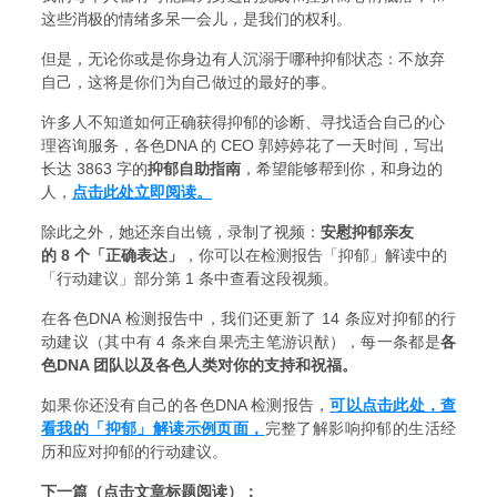
这些消极的情绪多呆一会儿，是我们的权利。
但是，无论你或是你身边有人沉溺于哪种抑郁状态：不放弃
自己，这将是你们为自己做过的最好的事。
许多人不知道如何正确获得抑郁的诊断、寻找适合自己的心
理咨询服务，
各色DNA 的
CEO 郭婷婷花了一天时间，写出
长达 3863 字的
抑郁自助指南
，希望能够帮到你，和身边的
人，
点击此处立即阅读。
除此之外，她还亲自出镜，录制了视频：
安慰抑郁亲友
的 8 个「正确表达」
，你可以在检测报告「抑郁」解读中的
「行动建议」部分第 1 条中查看这段视频。
在各色DNA 检测报告中，我们还更新了
14
条应对抑郁的行
动建议（其中有 4 条来自果壳主笔游识猷），每一条都是
各
色DNA 团队以及各色人类对你的支持和祝福。
如果你还没有自己的各色DNA 检测报告，
可以点击此处，查
看我的「抑郁」解读示例页面
，
完整了解影响抑郁的生活经
历和应对抑郁的行动建议。
下一篇（点击文章标题阅读）：