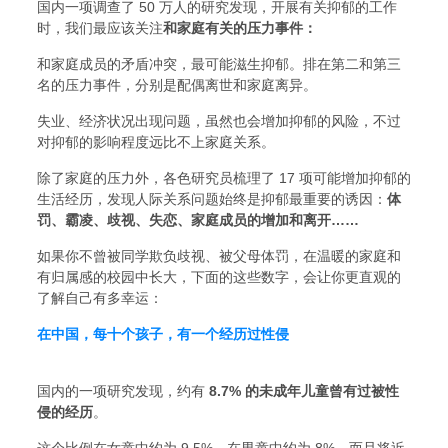
国内一项调查了 50 万人的研究发现，开展有关抑郁的工作
时，我们最应该关注
和家庭有关的压力事件：
和家庭成员的矛盾冲突，最可能滋生抑郁。排在第二和第三
名的压力事件，分别是配偶离世和家庭离异。
失业、经济状况出现问题，虽然也会增加抑郁的风险，不过
对抑郁的影响程度远比不上家庭关系。
除了家庭的压力外，各色研究员梳理了 17 项可能增加抑郁的
生活经历，发现人际关系问题始终是抑郁最重要的诱因：
体
罚、霸凌、歧视、失恋、家庭成员的增加和离开……
如果你不曾被同学欺负歧视、被父母体罚，在温暖的家庭和
有归属感的校园中长大，下面的这些数字，会让你更直观的
了解自己有多幸运：
在中国，每十个孩子，有一个经历过性侵
国内的一项研究发现，约有
8.7% 的未成年儿童曾有过被性
侵的经历
。
这个比例在女童中约为 9.5%，在男童中约为 8%。而且将近