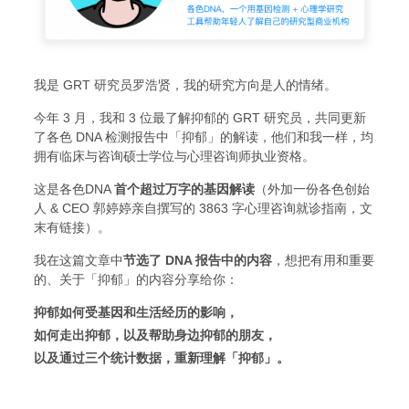
我是 GRT 研究员罗浩贤，
我的
研究
方向
是人的情绪。
今年 3 月，我和 3 位最了解抑郁的 GRT 研究员，共同更新
了各色 DNA 检测报告中「抑郁」的解读，他们和我一样，
均
拥有临床与咨询硕士学位与心理咨询师执业资格。
这是各色DNA
首个超过万字的基因解读
（外加一份
各色创始
人 & CEO 郭婷婷
亲自撰写的
3863
字心理咨询就诊指南，文
末有链接）。
我在这
篇文章
中
节选了 DNA 报告中的内容
，想把有用和重要
的、关于「抑郁」的内容分享给你
：
抑郁如何受基因和生活经历的影响，
如何走出抑郁，以及帮助身边抑郁的朋友，
以及通过三个统计数据，重新理解「抑郁」。